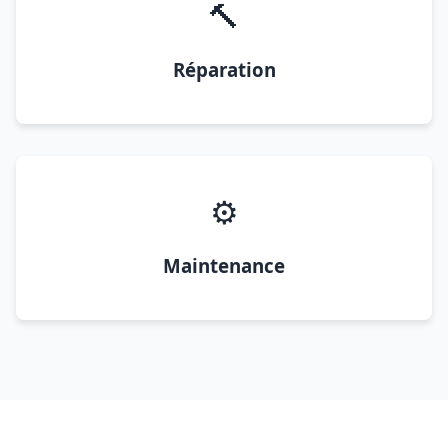
🔨
Réparation
⚙️
Maintenance