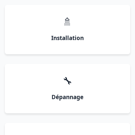
🚿
Installation
🔧
Dépannage