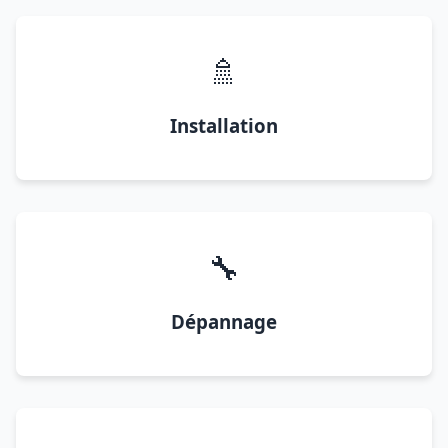
🚿
Installation
🔧
Dépannage