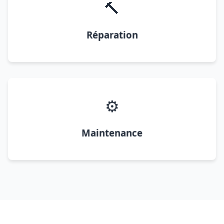
🔨
Réparation
⚙️
Maintenance