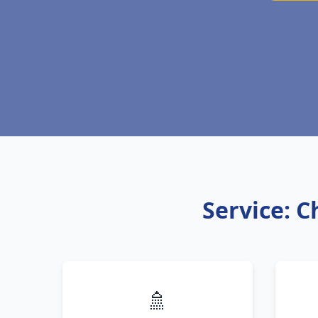
Service: C
🚿