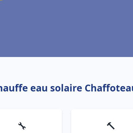
hauffe eau solaire Chaffote
🔧
🔨