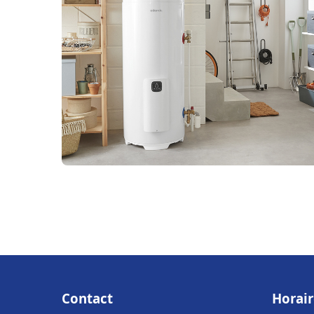
Contact
Horair