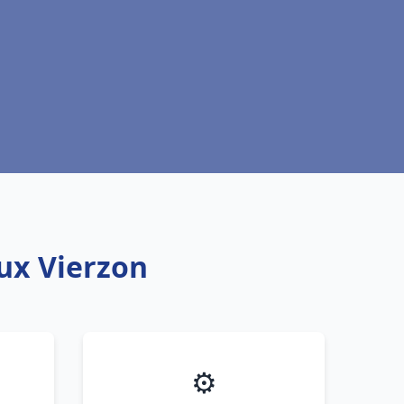
aux Vierzon
⚙️