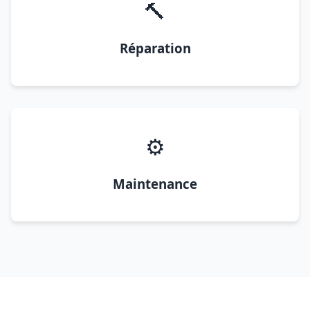
🔨
Réparation
⚙️
Maintenance