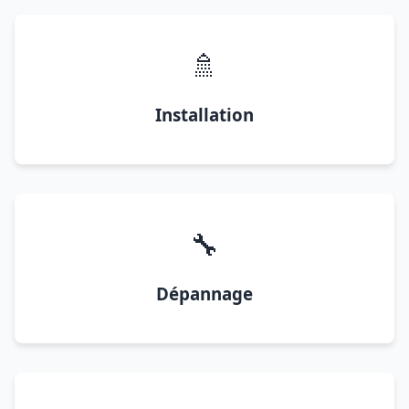
🚿
Installation
🔧
Dépannage