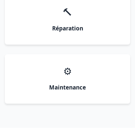
🔨
Réparation
⚙️
Maintenance