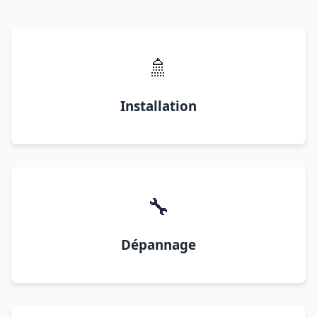
🚿
Installation
🔧
Dépannage