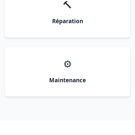
🔨
Réparation
⚙️
Maintenance