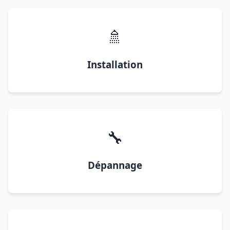
🚿
Installation
🔧
Dépannage