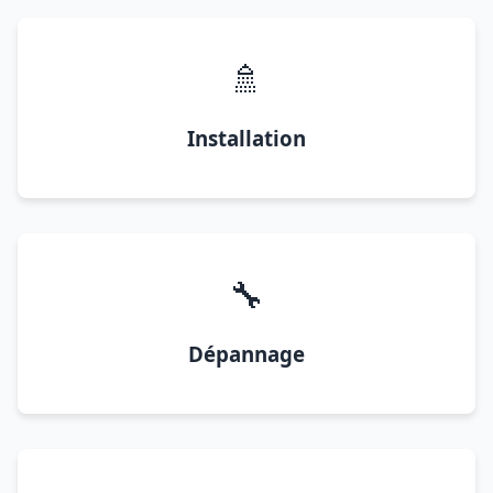
🚿
Installation
🔧
Dépannage