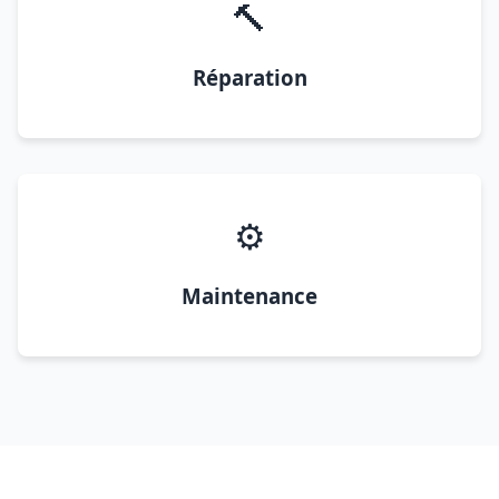
🔨
Réparation
⚙️
Maintenance