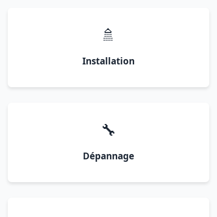
🚿
Installation
🔧
Dépannage