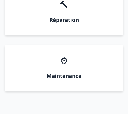
🔨
Réparation
⚙️
Maintenance